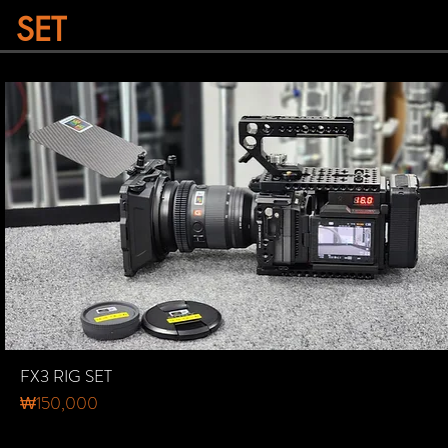
SET
FX3 RIG SET
가격
₩150,000