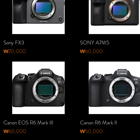
Sony FX3
SONY A7M5
가격
가격
₩70,000
₩60,000
Canon EOS R6 Mark III
Canon R6 Mark II
가격
가격
₩60,000
₩50,000