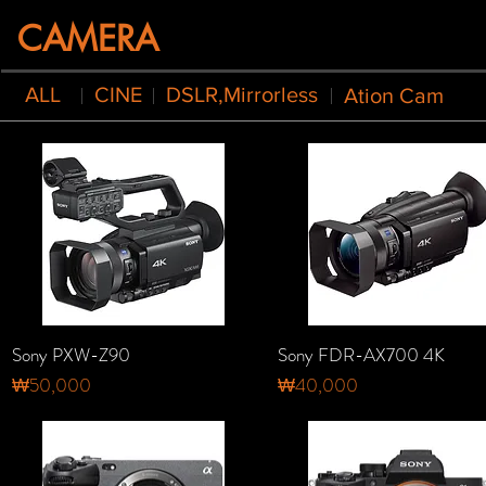
CAMERA
ALL
CINE
DSLR,Mirrorless
Ation Cam
Sony PXW-Z90
Sony FDR-AX700 4K
가격
가격
₩50,000
₩40,000