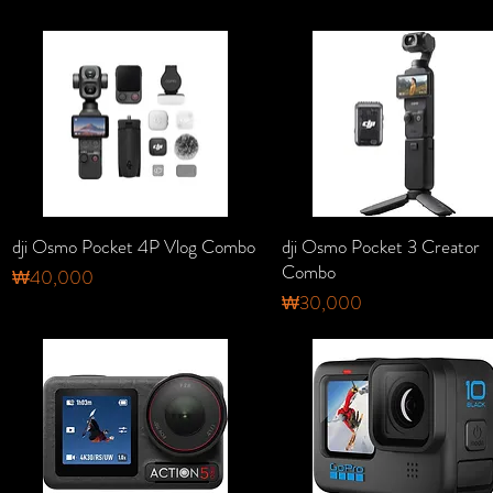
dji Osmo Pocket 4P Vlog Combo
dji Osmo Pocket 3 Creator
Combo
가격
₩40,000
가격
₩30,000