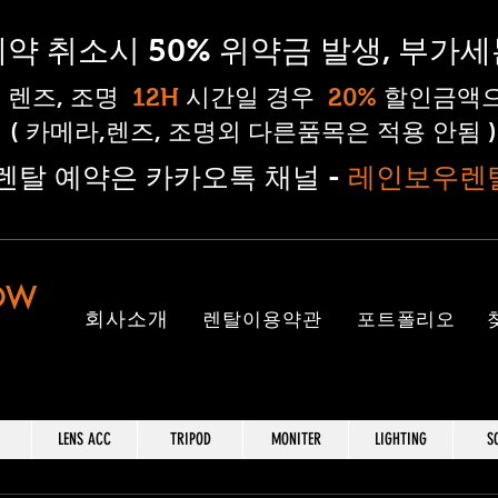
 예약 취소시 50% 위약금 발생, 부가
, 렌즈, 조명
12H
시간일 경우
20%
할인금액으
( 카메라,렌즈, 조명외 다른품목은 적용 안됨 )
#렌탈 예약은 카카오톡 채널 -
레인보우렌
OW
​회사소개
렌탈이용약관
포트폴리오
LENS ACC
TRIPOD
MONITER
LIGHTING
S