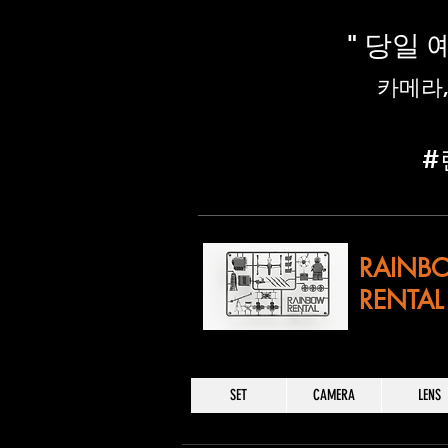
" 당일
​카메라
​
RAINB
RENTAL
SET
CAMERA
LENS