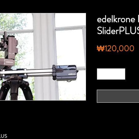
edelkrone
SliderPLU
₩120,000
수량
*
LUS