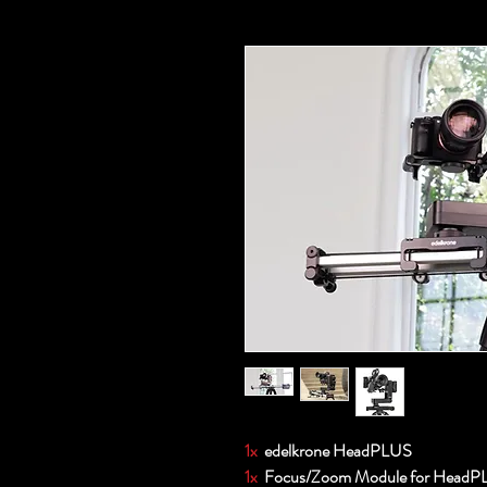
1x
edelkrone HeadPLUS
1x
Focus/Zoom Module for HeadP