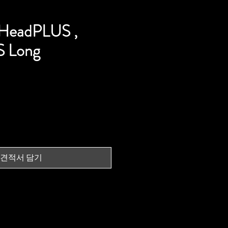
 HeadPLUS ,
S Long
가
격
견적서 담기