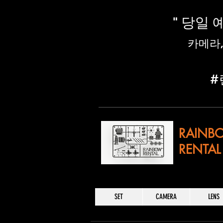
" 당일
​카메라
​
RAINB
RENTAL
SET
CAMERA
LENS