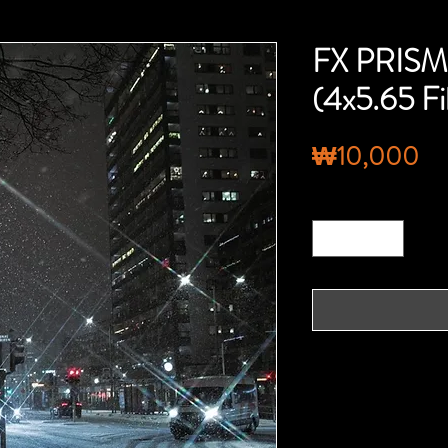
FX PRISM 
(4x5.65 Fi
가
₩10,000
격
수량
*