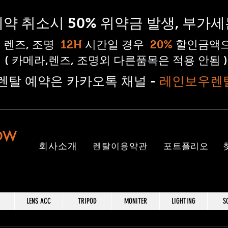
 예약 취소시 50% 위약금 발생, 부가
, 렌즈, 조명
12H
시간일 경우
20%
할인금액으
( 카메라,렌즈, 조명외 다른품목은 적용 안됨 )
#렌탈 예약은 카카오톡 채널 -
레인보우렌
OW
​회사소개
렌탈이용약관
포트폴리오
LENS ACC
TRIPOD
MONITER
LIGHTING
S