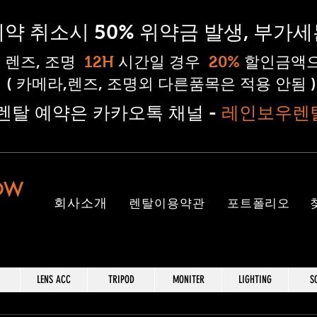
 예약 취소시 50% 위약금 발생, 부가
, 렌즈, 조명
12H
시간일 경우
20%
할인금액으
( 카메라,렌즈, 조명외 다른품목은 적용 안됨 )
#렌탈 예약은 카카오톡 채널 -
레인보우렌
OW
​회사소개
렌탈이용약관
포트폴리오
LENS ACC
TRIPOD
MONITER
LIGHTING
S