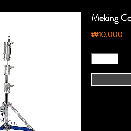
Meking Co
가
₩10,000
격
수량
*