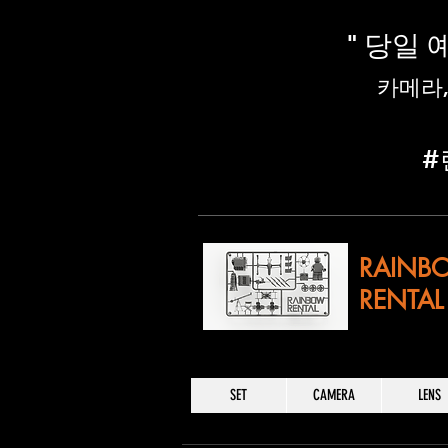
" 당일
​카메라
​
RAINB
RENTAL
SET
CAMERA
LENS