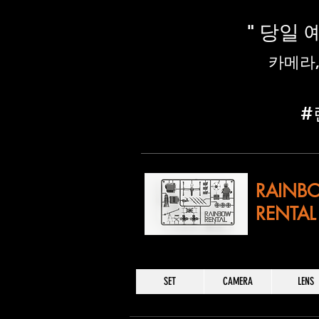
" 당일
​카메라
​
RAINB
RENTAL
SET
CAMERA
LENS