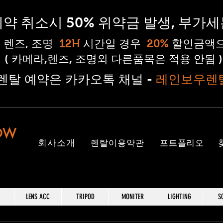
 예약 취소시 50% 위약금 발생, 부가
, 렌즈, 조명
12H
시간일 경우
20%
할인금액으
( 카메라,렌즈, 조명외 다른품목은 적용 안됨 )
#렌탈 예약은 카카오톡 채널 -
레인보우렌
OW
​회사소개
렌탈이용약관
포트폴리오
LENS ACC
TRIPOD
MONITER
LIGHTING
S