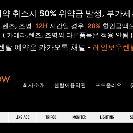
 예약 취소시 50% 위약금 발생, 부가
, 렌즈, 조명
12H
시간일 경우
20%
할인금액으
( 카메라,렌즈, 조명외 다른품목은 적용 안됨 )
#렌탈 예약은 카카오톡 채널 -
레인보우렌
OW
​회사소개
렌탈이용약관
포트폴리오
LENS ACC
TRIPOD
MONITER
LIGHTING
S