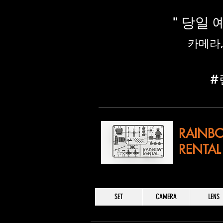
" 당일
​카메라
​
RAINB
RENTAL
SET
CAMERA
LENS