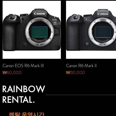
Canon EOS R6 Mark III
Canon R6 Mark II
제품보기
제품보기
가격
가격
₩60,000
₩50,000
RAINBOW
RENTAL.
렌탈 운영시간