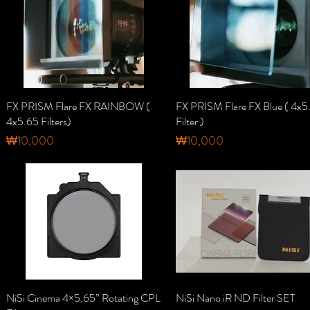
FX PRISM Flare FX RAINBOW (
제품보기
FX PRISM Flare FX Blue ( 4x5
제품보기
4x5.65 Filters)
Filter )
가격
가격
₩10,000
₩10,000
NiSi Cinema 4×5.65” Rotating CPL
제품보기
NiSi Nano iR ND Filter SET
제품보기