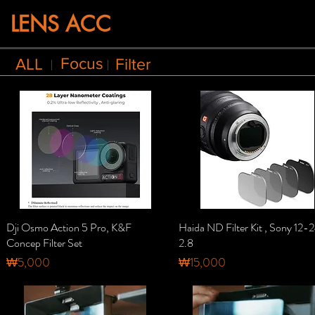
LENS ACC
Focus
ALL
Filter
Dji Osmo Action 5 Pro, K&F
제품보기
Haida ND Filter Kit , Sony 12-
제품보기
Concep Filter Set
2.8
가격
가격
₩5,000
₩15,000