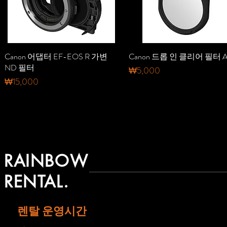
Canon 어댑터 EF-EOS R 가변
제품보기
Canon 드롭 인 클리어 필터 
제품보기
ND 필터
가격
₩5,000
가격
₩15,000
RAINBOW
RENTAL.
렌탈 운영시간